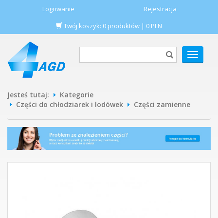
Logowanie
Rejestracja
Twój koszyk:
0
produktów
|
0
PLN
POKAŻ
MENU
Jesteś tutaj:
Kategorie
Części do chłodziarek i lodówek
Części zamienne