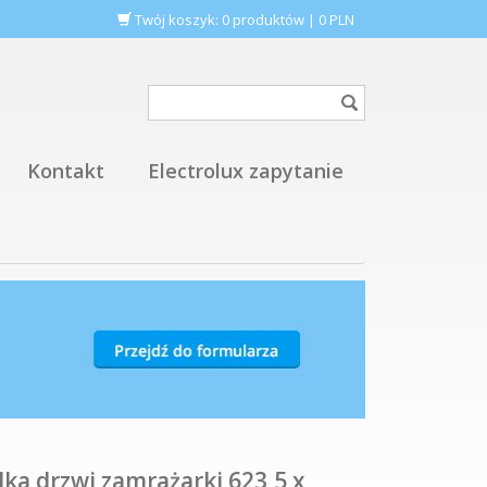
Twój koszyk:
0
produktów
|
0
PLN
Kontakt
Electrolux zapytanie
ka drzwi zamrażarki 623,5 x