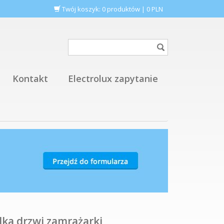
Twój koszyk:
0
produktów
|
0
PLN
Kontakt
Electrolux zapytanie
ka drzwi zamrażarki