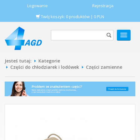
Logowanie
Rejestracja
Twój koszyk:
0
produktów
|
0
PLN
POKAŻ
MENU
Jesteś tutaj:
Kategorie
Części do chłodziarek i lodówek
Części zamienne