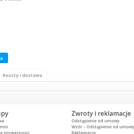
Koszty i dostawa
upy
Zwroty i reklamacje
wa
Odstąpienie od umowy
amin
Wzór - Odstąpienie od umow
ka prywatnosci
Reklamacja