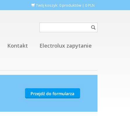
Twój koszyk:
0
produktów
|
0
PLN
Kontakt
Electrolux zapytanie