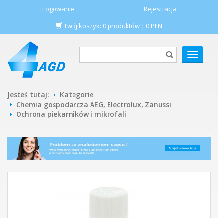
Logowanie
Rejestracja
Twój koszyk:
0
produktów
|
0
PLN
POKAŻ
MENU
Jesteś tutaj:
Kategorie
Chemia gospodarcza AEG, Electrolux, Zanussi
Ochrona piekarników i mikrofali