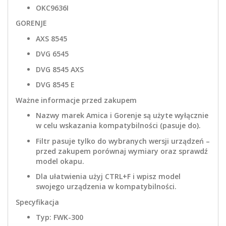
OKC9636I
GORENJE
AXS 8545
DVG 6545
DVG 8545 AXS
DVG 8545 E
Ważne informacje przed zakupem
Nazwy marek Amica i Gorenje są użyte wyłącznie
w celu wskazania kompatybilności (pasuje do).
Filtr pasuje tylko do wybranych wersji urządzeń –
przed zakupem porównaj wymiary oraz sprawdź
model okapu.
Dla ułatwienia użyj CTRL+F i wpisz model
swojego urządzenia w kompatybilności.
Specyfikacja
Typ: FWK-300