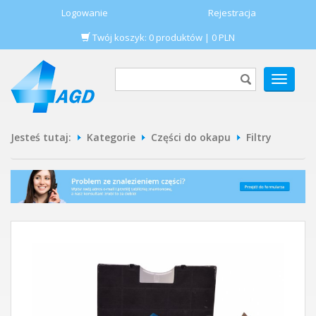
Logowanie
Rejestracja
Twój koszyk:
0
produktów
|
0
PLN
POKAŻ
MENU
Jesteś tutaj:
Kategorie
Części do okapu
Filtry