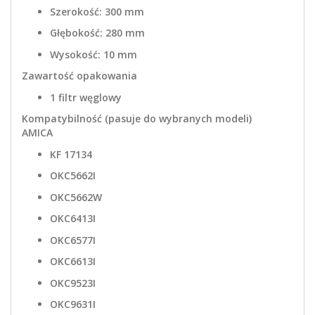
Szerokość: 300 mm
Głębokość: 280 mm
Wysokość: 10 mm
Zawartość opakowania
1 filtr węglowy
Kompatybilność (pasuje do wybranych modeli)
AMICA
KF 17134
OKC5662I
OKC5662W
OKC6413I
OKC6577I
OKC6613I
OKC9523I
OKC9631I