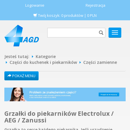
Logowanie
Rejestracja
Twój koszyk:
0
produktów
|
0
PLN
POKAŻ
MENU
Jesteś tutaj:
Kategorie
Części do kuchenek i piekarników
Części zamienne
POKAŻ MENU
Grzałki do piekarników Electrolux /
AEG / Zanussi
Grzałka to serce każdego piekarnika. Jeśli urządzenie