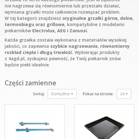
nie nagrzewa się równomiernie lub przestało działać,
wymiana grzałki może całkowicie rozwiązać problem.
W tej kategorii znajdziesz
oryginalne grzałki górne, dolne,
termoobiegu oraz grillowe
, kompatybilne z modelami
piekarników
Electrolux, AEG i Zanussi
.
Każda grzałka została wykonana z materiałów wysokiej
jakości, co zapewnia
szybkie nagrzewanie, równomierny
rozkład ciepła i długą trwałość
. Wybierając produkty
z 4agd.pl, zyskujesz pewność, że Twój piekarnik znów
będzie piekł idealnie.
Części zamienne
Domyślne
24
Sortuj:
Pokaż na stronie: