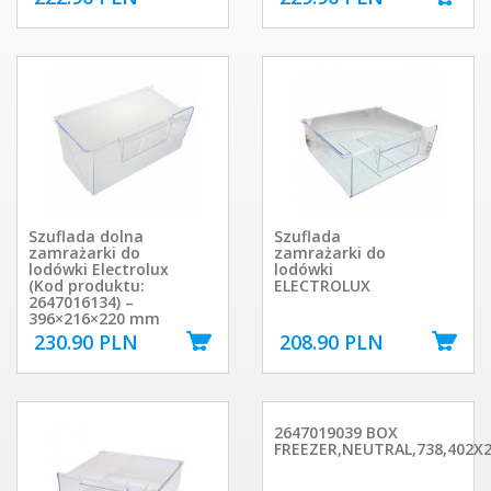
Szuflada dolna
Szuflada
zamrażarki do
zamrażarki do
lodówki Electrolux
lodówki
(Kod produktu:
ELECTROLUX
2647016134) –
396×216×220 mm
230.90 PLN
208.90 PLN
2647019039 BOX
FREEZER,NEUTRAL,738,402X