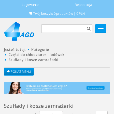
Logowanie
Rejestracja
Twój koszyk:
0
produktów
|
0
PLN
POKAŻ
MENU
Jesteś tutaj:
Kategorie
Części do chłodziarek i lodówek
Szuflady i kosze zamrażarki
POKAŻ MENU
Szuflady i kosze zamrażarki