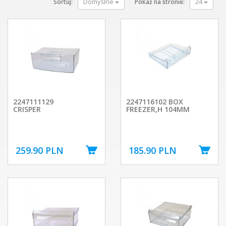
Domyślne
24
Sortuj:
Pokaż na stronie:
2247111129
2247116102 BOX
CRISPER
FREEZER,H 104MM
259.90 PLN
185.90 PLN