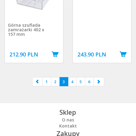
Górna szuflada
zamrażarki 402 x
157 mm
212.90 PLN
243.90 PLN
1
2
3
4
5
6
Sklep
O nas
Kontakt
Zakupy