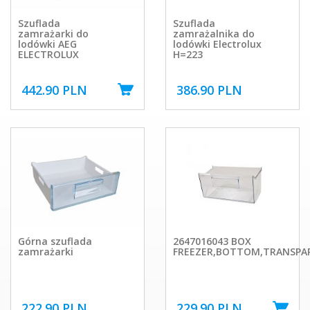
Szuflada
Szuflada
zamrażarki do
zamrażalnika do
lodówki AEG
lodówki Electrolux
ELECTROLUX
H=223
442.90 PLN
386.90 PLN
Górna szuflada
2647016043 BOX
zamrażarki
FREEZER,BOTTOM,TRANSPA
222.90 PLN
229.90 PLN