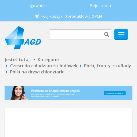
Logowanie
Rejestracja
Twój koszyk:
0
produktów
|
0
PLN
POKAŻ
MENU
Jesteś tutaj:
Kategorie
Części do chłodziarek i lodówek
Półki, fronty, szuflady
Pólki na drzwi chłodziarki