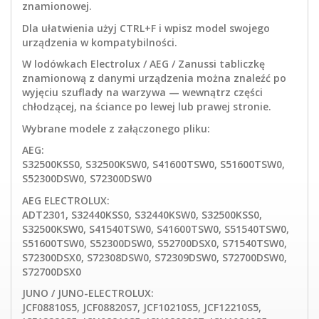
znamionowej.
Dla ułatwienia użyj CTRL+F i wpisz model swojego
urządzenia w kompatybilności.
W lodówkach Electrolux / AEG / Zanussi tabliczkę
znamionową z danymi urządzenia można znaleźć po
wyjęciu szuflady na warzywa — wewnątrz części
chłodzącej, na ściance po lewej lub prawej stronie.
Wybrane modele z załączonego pliku:
AEG:
S32500KSS0, S32500KSW0, S41600TSW0, S51600TSW0,
S52300DSW0, S72300DSW0
AEG ELECTROLUX:
ADT2301, S32440KSS0, S32440KSW0, S32500KSS0,
S32500KSW0, S41540TSW0, S41600TSW0, S51540TSW0,
S51600TSW0, S52300DSW0, S52700DSX0, S71540TSW0,
S72300DSX0, S72308DSW0, S72309DSW0, S72700DSW0,
S72700DSX0
JUNO / JUNO-ELECTROLUX:
JCF08810S5, JCF08820S7, JCF10210S5, JCF12210S5,