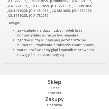
JCF12220S5, JCN08810S5, JCN08820S7, JCN10210S5,
JCN12210S5, JCN12220S5, JCT12210S5, JCT14510S5,
JCU14510S5, JCU14510S6, JCU15810S5, JCU15820S5,
JCU17810S5, JCU17820S5
Uwaga:
ze względu na dużą liczbę modeli lista
kompatybilności może być niepełna
zgodność części najlepiej potwierdzić po
numerze urządzenia z tabliczki znamionowej
warto porównać wygląd i sposób mocowania
nowej półki ze starą częścią
Sklep
O nas
Kontakt
Zakupy
Dostawa