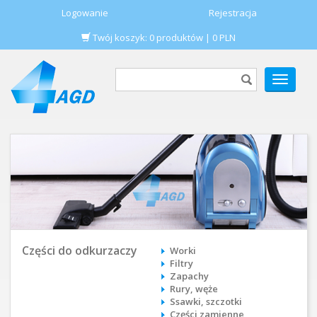
Logowanie
Rejestracja
Twój koszyk:
0
produktów
|
0
PLN
POKAŻ
MENU
Części do odkurzaczy
Worki
Filtry
Zapachy
Rury, węże
Ssawki, szczotki
Części zamienne