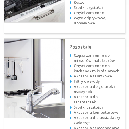
Kosze
Środki czystości
Części zamienne
Węże odpływowe,
dopływowe
Pozostałe
Części zamienne do
mikserów malakserów
Części zamienne do
kuchenek mikrofalowych
Akcesoria żelazkowe
Filtry do wody
Akcesoria do golarek i
maszynek
Akcesoria do
szczoteczek
Środki czystości
Akcesoria komputerowe​
Akcesoria dla posiadaczy
zwierząt​
Akcesoria samochodowe​