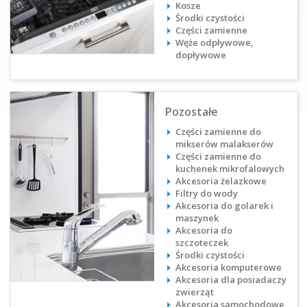
Kosze
Środki czystości
Części zamienne
Węże odpływowe,
dopływowe
Pozostałe
Części zamienne do
mikserów malakserów
Części zamienne do
kuchenek mikrofalowych
Akcesoria żelazkowe
Filtry do wody
Akcesoria do golarek i
maszynek
Akcesoria do
szczoteczek
Środki czystości
Akcesoria komputerowe​
Akcesoria dla posiadaczy
zwierząt​
Akcesoria samochodowe​