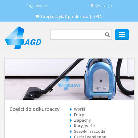
Logowanie
Rejestracja
Twój koszyk:
0
produktów
|
0
PLN
POKAŻ
MENU
Części do odkurzaczy
Worki
Filtry
Zapachy
Rury, węże
Ssawki, szczotki
Części zamienne